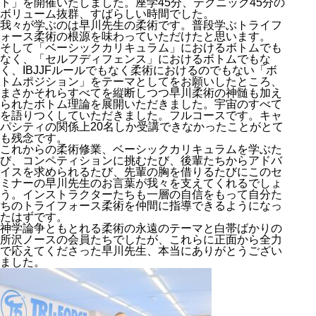
ト」を開催いたしました。座学45分、テクニック45分の
ボリューム抜群、すばらしい時間でした。
我々が学ぶのは早川先生の柔術です。普段学ぶトライフ
ォース柔術の根源を味わっていただけたと思います。
そして「ベーシックカリキュラム」におけるボトムでも
なく、「セルフディフェンス」におけるボトムでもな
く、IBJJFルールでもなく柔術におけるのでもない「ボ
トムポジション」をテーマとしてをお願いしたところ、
まさかそれらすべてを縦断しつつ早川柔術の神髄も加え
られたボトム理論を展開いただきました。宇宙のすべて
を語りつくしていただきました。フルコースです。キャ
パシティの関係上20名しか受講できなかったことがとて
も残念です。
これからの柔術修業、ベーシックカリキュラムを学ぶた
び、コンペティションに挑むたび、後輩たちからアドバ
イスを求められるたび、先輩の胸を借りるたびにこのセ
ミナーの早川先生のお言葉が我々を支えてくれるでしょ
う。インストラクターたちも一層の自信をもって自分た
ちのトライフォース柔術を仲間に指導できるようになっ
たはずです。
神学論争ともとれる柔術の永遠のテーマと白帯ばかりの
所沢ノースの会員たちでしたが、これらに正面から全力
で応えてくださった早川先生、本当にありがとうござい
ました。