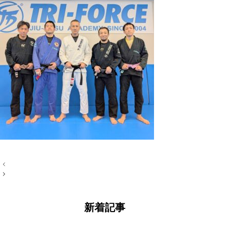
投
稿
ナ
ビ
ゲ
ー
新着記事
シ
ョ
ン