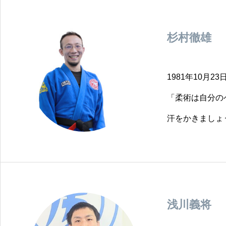
ーションの複数
フォース創始者
杉村徹雄
のヘッドインス
所沢ノースにお
1981年10月2
竹澤先生のクラ
「柔術は自分の
の良い空間です
汗をかきましょう」 参考
てなく接する姿
れます。 実演の美しさとテクニックへの深い理解に裏打ちされた指導は、
初心者から上級
優しさに満ちた
浅川義将
か？ そんな竹澤先生から、これから始めるみなさんへひと言。 「一緒に楽