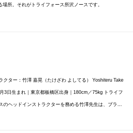
る場所。それがトライフォース所沢ノースです。
ター：竹澤 嘉晃（たけざわ よしてる） Yoshiteru Take
2月3日生まれ｜東京都板橋区出身｜180cm／75kg トライフ
スのヘッドインストラクターを務める竹澤先生は、ブラジ
。 これまでトライフォース池袋(HQ)だけ
フォース新宿・赤坂・志木など、トライフォースアソシエ