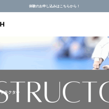
体験のお申し込みはこちらから！
TH
カテゴリー4
ムテーブル
最大40,500円が無料！入
投稿サンプル4
ストラクター
ャンペーン！
入会金+6月＆7月会費の最大40,500円