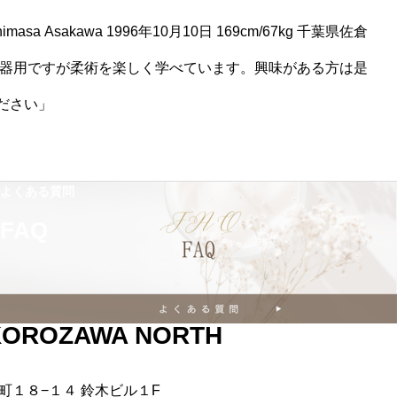
てます。」 トライフォース柔術を通じて新し
masa Asakawa 1996年10月10日 169cm/67kg 千葉県佐倉
てみませんか？
不器用ですが柔術を楽しく学べています。興味がある方は是
ださい」
よくある質問
FAQ
KOROZAWA NORTH
町１８−１４ 鈴木ビル１F