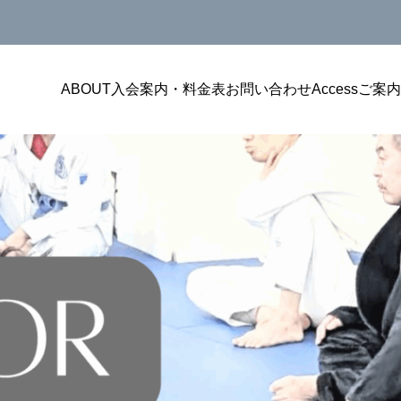
ABOUT
入会案内・料金表
お問い合わせ
Access
ご案内
カテゴリー3
カテゴ
会キ
投稿サンプル3
投稿サン
が無料