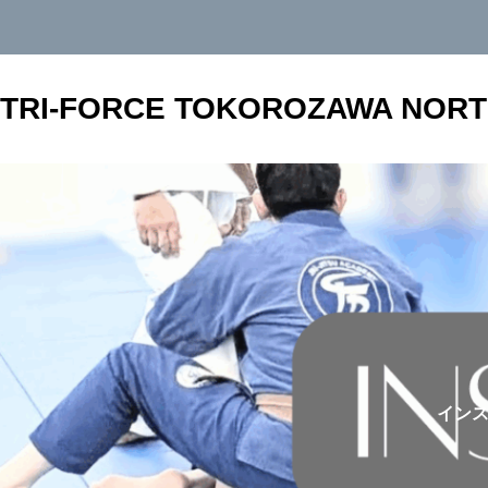
TRI-FORCE TOKOROZAWA NOR
カテゴリー1
未分類
体験申込
タイ
投稿サンプル1
Hello world!
イン
…
無料体験入門会やベーシッククラスの有料体
験はこちらから