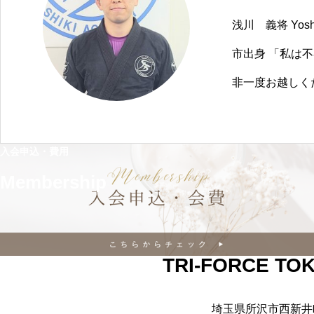
しくやりましょう。お待ちし
浅川 義将 Yoshi
い自分と出会っ
市出身 「私は
非一度お越しく
入会申込・費用
Membership
TRI-FORCE TO
埼玉県所沢市西新井