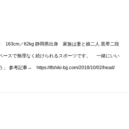
の道場で長年にわたり指導経験を重ね、2025年にはトライ
・早川光由総代表の信頼を受け、トライフォース武蔵浦和
トラクターに任命されています。このたびトライフォース
いてもヘッドインストラクターとして指導をいたします。
3日 163cm／62kg 静岡県出身 家族は妻と娘二人 黒帯二段
スは、誰もがリラックスして楽しく学べる、温かく居心地
ペースで無理なく続けられるスポーツです。 一緒にいい
。穏やかで清潔感のある人柄、そしてどんな方にも分け隔
記事→ https://tfshiki-bjj.com/2018/10/02/head/
勢は、柔術に初めて触れる方にも大きな安心感を与えてく
者まで多くの生徒に支持されています。 細やかな気配りと
クラスです。柔術を通じて新しい自分と出会ってみません