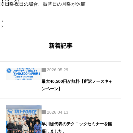
※日曜祝日の場合、振替日の月曜が休館
投
稿
ナ
ビ
ゲ
ー
新着記事
シ
ョ
ン
2026.05.29
最大40,500円が無料【所沢ノースキャ
ンペーン】
2026.04.13
早川総代表のテクニックセミナーを開
催しました。